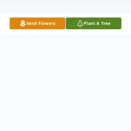
Send Flowers
Plant A Tree
Obituary
Amalia G. Cortez, de 85 años, fue la amada
esposa del difunto Rodolfo, querida hija de
los difuntos Reynaldo y Josefina Gutiérrez,